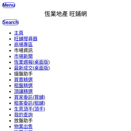
Menu
恆業地產 旺鋪網
Search
主頁
旺舖搜尋器
商場專區
市場資訊
市場新聞
恆業週報(桌面版)
最新成交(桌面版)
搵盤助手
買賣精選
租盤精選
頂讓精選
買家委託(買舖)
租客委託(租舖)
生意頂手(頂手)
我的查詢
放盤助手
物業出售