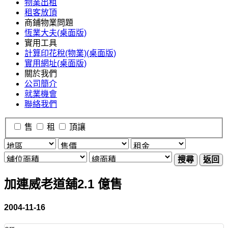
物業出租
租客放頂
商鋪物業問題
恆業大夫(桌面版)
實用工具
計算印花稅(物業)(桌面版)
實用網址(桌面版)
關於我們
公司簡介
就業機會
聯絡我們
售
租
頂讓
搜尋
返回
加連威老道舖2.1 億售
2004-11-16