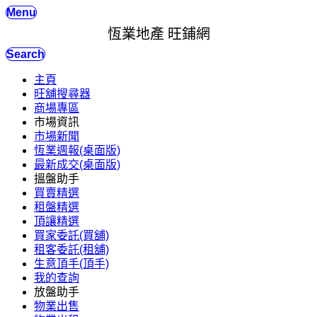
Menu
恆業地產 旺鋪網
Search
主頁
旺舖搜尋器
商場專區
市場資訊
市場新聞
恆業週報(桌面版)
最新成交(桌面版)
搵盤助手
買賣精選
租盤精選
頂讓精選
買家委託(買舖)
租客委託(租舖)
生意頂手(頂手)
我的查詢
放盤助手
物業出售