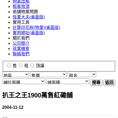
物業出租
租客放頂
商鋪物業問題
恆業大夫(桌面版)
實用工具
計算印花稅(物業)(桌面版)
實用網址(桌面版)
關於我們
公司簡介
就業機會
聯絡我們
售
租
頂讓
搜尋
返回
扒王之王1900萬售紅磡舖
2004-11-12