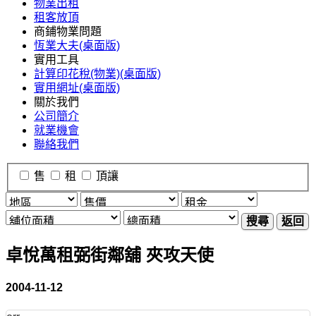
物業出租
租客放頂
商鋪物業問題
恆業大夫(桌面版)
實用工具
計算印花稅(物業)(桌面版)
實用網址(桌面版)
關於我們
公司簡介
就業機會
聯絡我們
售
租
頂讓
搜尋
返回
卓悅萬租弼街鄰舖 夾攻天使
2004-11-12