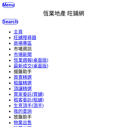
Menu
恆業地產 旺鋪網
Search
主頁
旺舖搜尋器
商場專區
市場資訊
市場新聞
恆業週報(桌面版)
最新成交(桌面版)
搵盤助手
買賣精選
租盤精選
頂讓精選
買家委託(買舖)
租客委託(租舖)
生意頂手(頂手)
我的查詢
放盤助手
物業出售