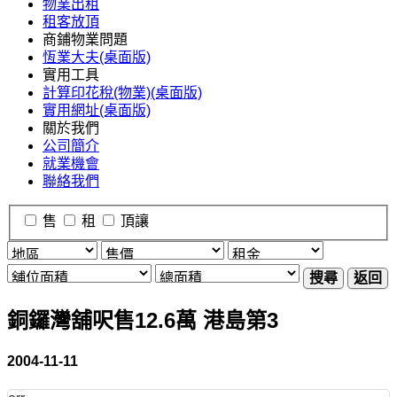
物業出租
租客放頂
商鋪物業問題
恆業大夫(桌面版)
實用工具
計算印花稅(物業)(桌面版)
實用網址(桌面版)
關於我們
公司簡介
就業機會
聯絡我們
售
租
頂讓
搜尋
返回
銅鑼灣舖呎售12.6萬 港島第3
2004-11-11