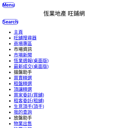
Menu
恆業地產 旺鋪網
Search
主頁
旺舖搜尋器
商場專區
市場資訊
市場新聞
恆業週報(桌面版)
最新成交(桌面版)
搵盤助手
買賣精選
租盤精選
頂讓精選
買家委託(買舖)
租客委託(租舖)
生意頂手(頂手)
我的查詢
放盤助手
物業出售