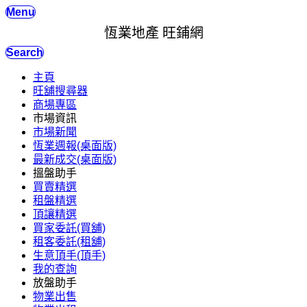
Menu
恆業地產 旺鋪網
Search
主頁
旺舖搜尋器
商場專區
市場資訊
市場新聞
恆業週報(桌面版)
最新成交(桌面版)
搵盤助手
買賣精選
租盤精選
頂讓精選
買家委託(買舖)
租客委託(租舖)
生意頂手(頂手)
我的查詢
放盤助手
物業出售