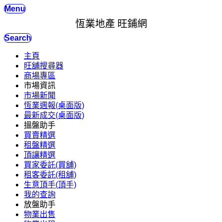
Menu
恆業地產 旺鋪網
Search
主頁
旺舖搜尋器
商場專區
市場資訊
市場新聞
恆業週報(桌面版)
最新成交(桌面版)
搵盤助手
買賣精選
租盤精選
頂讓精選
買家委託(買舖)
租客委託(租舖)
生意頂手(頂手)
我的查詢
放盤助手
物業出售