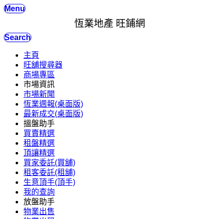
Menu
恆業地產 旺鋪網
Search
主頁
旺舖搜尋器
商場專區
市場資訊
市場新聞
恆業週報(桌面版)
最新成交(桌面版)
搵盤助手
買賣精選
租盤精選
頂讓精選
買家委託(買舖)
租客委託(租舖)
生意頂手(頂手)
我的查詢
放盤助手
物業出售