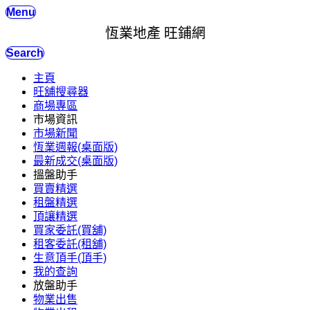
Menu
恆業地產 旺鋪網
Search
主頁
旺舖搜尋器
商場專區
市場資訊
市場新聞
恆業週報(桌面版)
最新成交(桌面版)
搵盤助手
買賣精選
租盤精選
頂讓精選
買家委託(買舖)
租客委託(租舖)
生意頂手(頂手)
我的查詢
放盤助手
物業出售