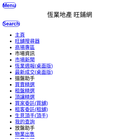
Menu
恆業地產 旺鋪網
Search
主頁
旺舖搜尋器
商場專區
市場資訊
市場新聞
恆業週報(桌面版)
最新成交(桌面版)
搵盤助手
買賣精選
租盤精選
頂讓精選
買家委託(買舖)
租客委託(租舖)
生意頂手(頂手)
我的查詢
放盤助手
物業出售