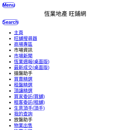
Menu
恆業地產 旺鋪網
Search
主頁
旺舖搜尋器
商場專區
市場資訊
市場新聞
恆業週報(桌面版)
最新成交(桌面版)
搵盤助手
買賣精選
租盤精選
頂讓精選
買家委託(買舖)
租客委託(租舖)
生意頂手(頂手)
我的查詢
放盤助手
物業出售