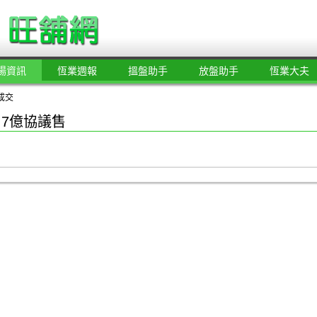
場資訊
恆業週報
搵盤助手
放盤助手
恆業大夫
成交
.7億協議售