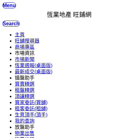
Menu
恆業地產 旺鋪網
Search
主頁
旺舖搜尋器
商場專區
市場資訊
市場新聞
恆業週報(桌面版)
最新成交(桌面版)
搵盤助手
買賣精選
租盤精選
頂讓精選
買家委託(買舖)
租客委託(租舖)
生意頂手(頂手)
我的查詢
放盤助手
物業出售