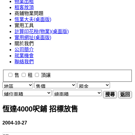
物業出租
租客放頂
商鋪物業問題
恆業大夫(桌面版)
實用工具
計算印花稅(物業)(桌面版)
實用網址(桌面版)
關於我們
公司簡介
就業機會
聯絡我們
售
租
頂讓
搜尋
返回
恆達4000呎鋪 招標放售
2004-10-27