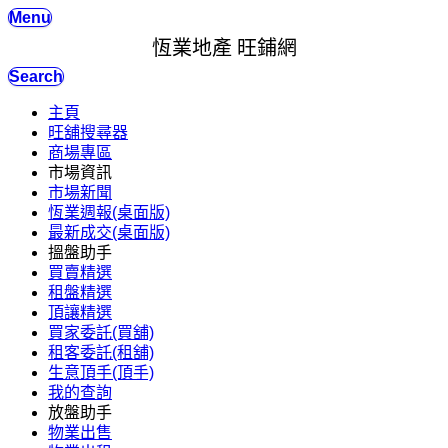
Menu
恆業地產 旺鋪網
Search
主頁
旺舖搜尋器
商場專區
市場資訊
市場新聞
恆業週報(桌面版)
最新成交(桌面版)
搵盤助手
買賣精選
租盤精選
頂讓精選
買家委託(買舖)
租客委託(租舖)
生意頂手(頂手)
我的查詢
放盤助手
物業出售