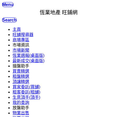
Menu
恆業地產 旺鋪網
Search
主頁
旺舖搜尋器
商場專區
市場資訊
市場新聞
恆業週報(桌面版)
最新成交(桌面版)
搵盤助手
買賣精選
租盤精選
頂讓精選
買家委託(買舖)
租客委託(租舖)
生意頂手(頂手)
我的查詢
放盤助手
物業出售