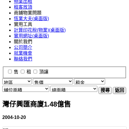
物業出租
租客放頂
商鋪物業問題
恆業大夫(桌面版)
實用工具
計算印花稅(物業)(桌面版)
實用網址(桌面版)
關於我們
公司簡介
就業機會
聯絡我們
售
租
頂讓
搜尋
返回
灣仔興匯商廈1.48億售
2004-10-20