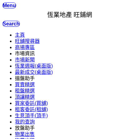
Menu
恆業地產 旺鋪網
Search
主頁
旺舖搜尋器
商場專區
市場資訊
市場新聞
恆業週報(桌面版)
最新成交(桌面版)
搵盤助手
買賣精選
租盤精選
頂讓精選
買家委託(買舖)
租客委託(租舖)
生意頂手(頂手)
我的查詢
放盤助手
物業出售