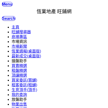
Menu
恆業地產 旺鋪網
Search
主頁
旺舖搜尋器
商場專區
市場資訊
市場新聞
恆業週報(桌面版)
最新成交(桌面版)
搵盤助手
買賣精選
租盤精選
頂讓精選
買家委託(買舖)
租客委託(租舖)
生意頂手(頂手)
我的查詢
放盤助手
物業出售