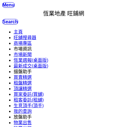
Menu
恆業地產 旺鋪網
Search
主頁
旺舖搜尋器
商場專區
市場資訊
市場新聞
恆業週報(桌面版)
最新成交(桌面版)
搵盤助手
買賣精選
租盤精選
頂讓精選
買家委託(買舖)
租客委託(租舖)
生意頂手(頂手)
我的查詢
放盤助手
物業出售