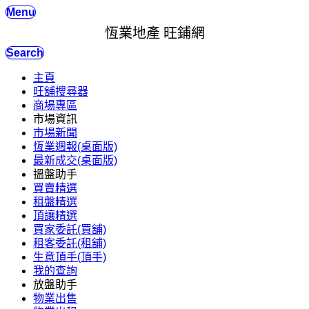
Menu
恆業地產 旺鋪網
Search
主頁
旺舖搜尋器
商場專區
市場資訊
市場新聞
恆業週報(桌面版)
最新成交(桌面版)
搵盤助手
買賣精選
租盤精選
頂讓精選
買家委託(買舖)
租客委託(租舖)
生意頂手(頂手)
我的查詢
放盤助手
物業出售