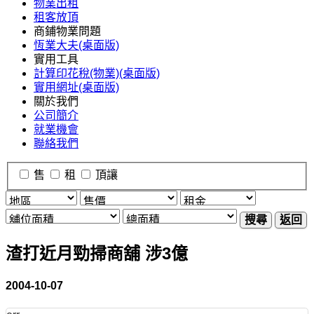
物業出租
租客放頂
商鋪物業問題
恆業大夫(桌面版)
實用工具
計算印花稅(物業)(桌面版)
實用網址(桌面版)
關於我們
公司簡介
就業機會
聯絡我們
售
租
頂讓
搜尋
返回
渣打近月勁掃商舖 涉3億
2004-10-07