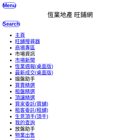
Menu
恆業地產 旺鋪網
Search
主頁
旺舖搜尋器
商場專區
市場資訊
市場新聞
恆業週報(桌面版)
最新成交(桌面版)
搵盤助手
買賣精選
租盤精選
頂讓精選
買家委託(買舖)
租客委託(租舖)
生意頂手(頂手)
我的查詢
放盤助手
物業出售