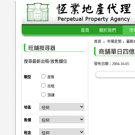
首頁
關於我們
市
首頁
市場走勢
最新
旺舖搜尋器
商舖單日四億
搜尋最新出租/放售舖位
發布日期：2004-10-05
類型
放售
出租
頂讓
地區
售價
租金