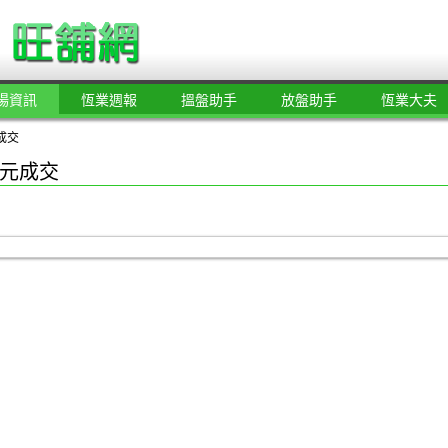
場資訊
恆業週報
搵盤助手
放盤助手
恆業大夫
成交
元成交