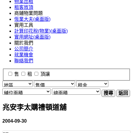
物業出租
租客放頂
商鋪物業問題
恆業大夫(桌面版)
實用工具
計算印花稅(物業)(桌面版)
實用網址(桌面版)
關於我們
公司簡介
就業機會
聯絡我們
售
租
頂讓
搜尋
返回
兆安李太購禮頓道舖
2004-09-30