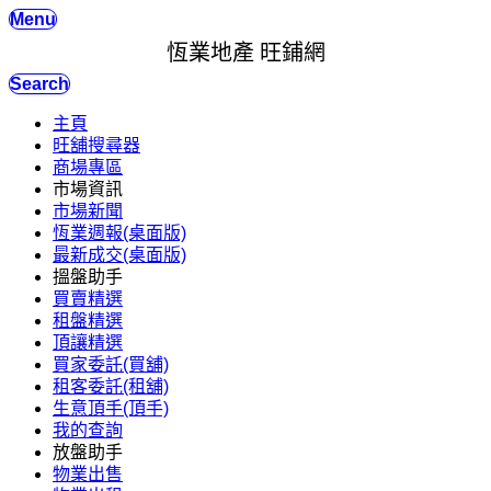
Menu
恆業地產 旺鋪網
Search
主頁
旺舖搜尋器
商場專區
市場資訊
市場新聞
恆業週報(桌面版)
最新成交(桌面版)
搵盤助手
買賣精選
租盤精選
頂讓精選
買家委託(買舖)
租客委託(租舖)
生意頂手(頂手)
我的查詢
放盤助手
物業出售