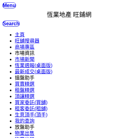
Menu
恆業地產 旺鋪網
Search
主頁
旺舖搜尋器
商場專區
市場資訊
市場新聞
恆業週報(桌面版)
最新成交(桌面版)
搵盤助手
買賣精選
租盤精選
頂讓精選
買家委託(買舖)
租客委託(租舖)
生意頂手(頂手)
我的查詢
放盤助手
物業出售