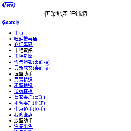
Menu
恆業地產 旺鋪網
Search
主頁
旺舖搜尋器
商場專區
市場資訊
市場新聞
恆業週報(桌面版)
最新成交(桌面版)
搵盤助手
買賣精選
租盤精選
頂讓精選
買家委託(買舖)
租客委託(租舖)
生意頂手(頂手)
我的查詢
放盤助手
物業出售