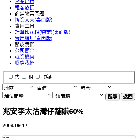
物業出租
租客放頂
商鋪物業問題
恆業大夫(桌面版)
實用工具
計算印花稅(物業)(桌面版)
實用網址(桌面版)
關於我們
公司簡介
就業機會
聯絡我們
售
租
頂讓
搜尋
返回
兆安李太沽灣仔舖賺60%
2004-09-17