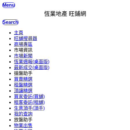
Menu
恆業地產 旺鋪網
Search
主頁
旺舖搜尋器
商場專區
市場資訊
市場新聞
恆業週報(桌面版)
最新成交(桌面版)
搵盤助手
買賣精選
租盤精選
頂讓精選
買家委託(買舖)
租客委託(租舖)
生意頂手(頂手)
我的查詢
放盤助手
物業出售