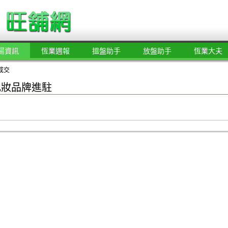
場資訊
恆業週報
搵盤助手
放盤助手
恆業大夫
成交
化妝品牌進駐