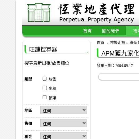
首頁
關於我們
市
首頁
市場走勢
最新
旺舖搜尋器
APM獲九家
搜尋最新出租/放售舖位
發布日期：2004-09-17
類型
放售
出租
頂讓
地區
售價
租金