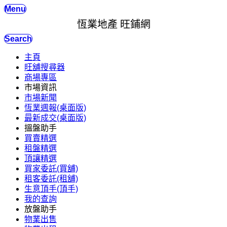
Menu
恆業地產 旺鋪網
Search
主頁
旺舖搜尋器
商場專區
市場資訊
市場新聞
恆業週報(桌面版)
最新成交(桌面版)
搵盤助手
買賣精選
租盤精選
頂讓精選
買家委託(買舖)
租客委託(租舖)
生意頂手(頂手)
我的查詢
放盤助手
物業出售