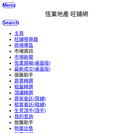
Menu
恆業地產 旺鋪網
Search
主頁
旺舖搜尋器
商場專區
市場資訊
市場新聞
恆業週報(桌面版)
最新成交(桌面版)
搵盤助手
買賣精選
租盤精選
頂讓精選
買家委託(買舖)
租客委託(租舖)
生意頂手(頂手)
我的查詢
放盤助手
物業出售