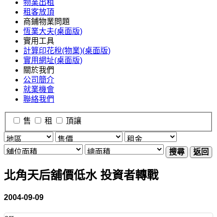
物業出租
租客放頂
商鋪物業問題
恆業大夫(桌面版)
實用工具
計算印花稅(物業)(桌面版)
實用網址(桌面版)
關於我們
公司簡介
就業機會
聯絡我們
售
租
頂讓
搜尋
返回
北角天后舖價低水 投資者轉戰
2004-09-09