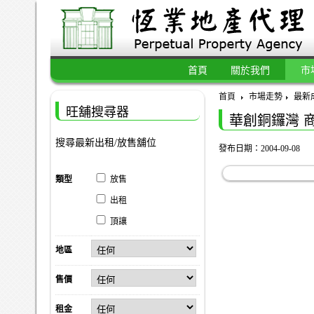
首頁
關於我們
市
首頁
市場走勢
最新
旺舖搜尋器
華創銅鑼灣 
搜尋最新出租/放售舖位
發布日期：2004-09-08
類型
放售
出租
頂讓
地區
售價
租金