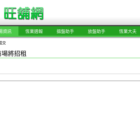
場資訊
恆業週報
搵盤助手
放盤助手
恆業大夫
成交
商場將招租