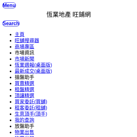
Menu
恆業地產 旺鋪網
Search
主頁
旺舖搜尋器
商場專區
市場資訊
市場新聞
恆業週報(桌面版)
最新成交(桌面版)
搵盤助手
買賣精選
租盤精選
頂讓精選
買家委託(買舖)
租客委託(租舖)
生意頂手(頂手)
我的查詢
放盤助手
物業出售