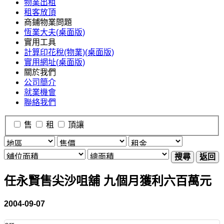
物業出租
租客放頂
商鋪物業問題
恆業大夫(桌面版)
實用工具
計算印花稅(物業)(桌面版)
實用網址(桌面版)
關於我們
公司簡介
就業機會
聯絡我們
售
租
頂讓
搜尋
返回
任永賢售尖沙咀舖 九個月獲利六百萬元
2004-09-07