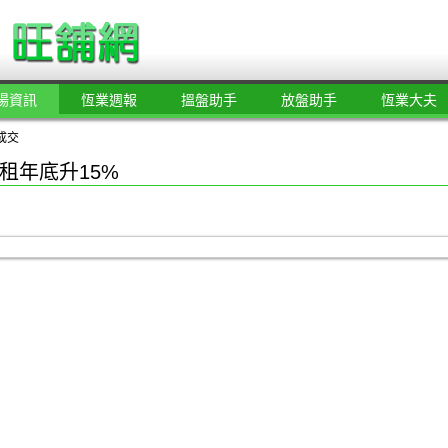
場資訊
恆業週報
搵盤助手
放盤助手
恆業大夫
成交
租年底升15%