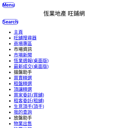
Menu
恆業地產 旺鋪網
Search
主頁
旺舖搜尋器
商場專區
市場資訊
市場新聞
恆業週報(桌面版)
最新成交(桌面版)
搵盤助手
買賣精選
租盤精選
頂讓精選
買家委託(買舖)
租客委託(租舖)
生意頂手(頂手)
我的查詢
放盤助手
物業出售