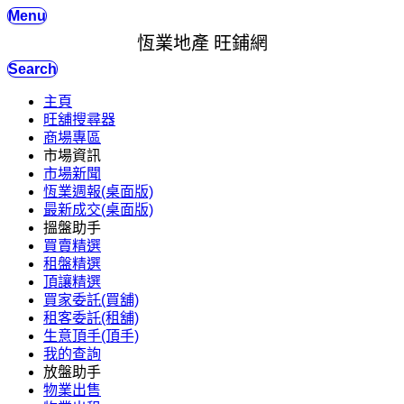
Menu
恆業地產 旺鋪網
Search
主頁
旺舖搜尋器
商場專區
市場資訊
市場新聞
恆業週報(桌面版)
最新成交(桌面版)
搵盤助手
買賣精選
租盤精選
頂讓精選
買家委託(買舖)
租客委託(租舖)
生意頂手(頂手)
我的查詢
放盤助手
物業出售