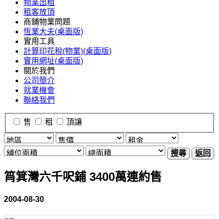
物業出租
租客放頂
商鋪物業問題
恆業大夫(桌面版)
實用工具
計算印花稅(物業)(桌面版)
實用網址(桌面版)
關於我們
公司簡介
就業機會
聯絡我們
售
租
頂讓
搜尋
返回
筲箕灣六千呎鋪 3400萬連約售
2004-08-30