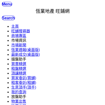
Menu
恆業地產 旺鋪網
Search
主頁
旺舖搜尋器
商場專區
市場資訊
市場新聞
恆業週報(桌面版)
最新成交(桌面版)
搵盤助手
買賣精選
租盤精選
頂讓精選
買家委託(買舖)
租客委託(租舖)
生意頂手(頂手)
我的查詢
放盤助手
物業出售