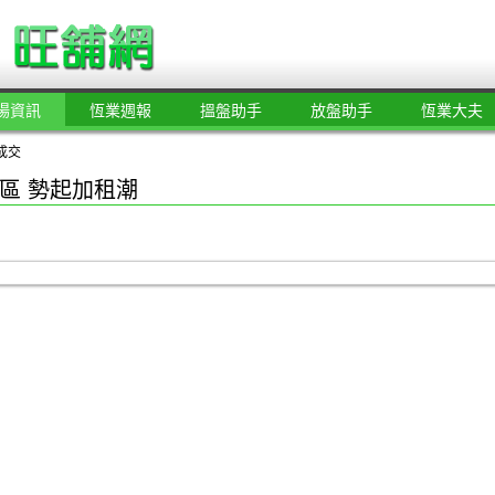
場資訊
恆業週報
搵盤助手
放盤助手
恆業大夫
成交
區 勢起加租潮