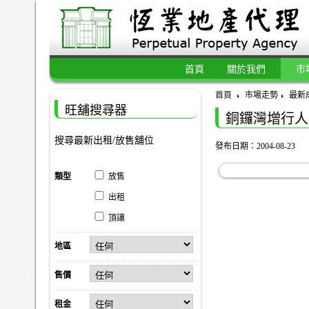
首頁
關於我們
市
首頁
市場走勢
最新
旺舖搜尋器
銅鑼灣增行人
搜尋最新出租/放售舖位
發布日期：2004-08-23
類型
放售
出租
頂讓
地區
售價
租金