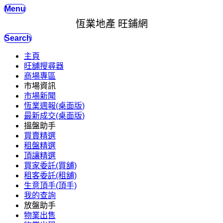
Menu
恆業地產 旺鋪網
Search
主頁
旺舖搜尋器
商場專區
市場資訊
市場新聞
恆業週報(桌面版)
最新成交(桌面版)
搵盤助手
買賣精選
租盤精選
頂讓精選
買家委託(買舖)
租客委託(租舖)
生意頂手(頂手)
我的查詢
放盤助手
物業出售