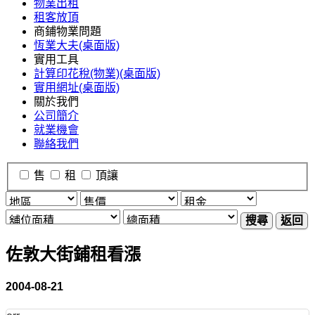
物業出租
租客放頂
商鋪物業問題
恆業大夫(桌面版)
實用工具
計算印花稅(物業)(桌面版)
實用網址(桌面版)
關於我們
公司簡介
就業機會
聯絡我們
售
租
頂讓
搜尋
返回
佐敦大街鋪租看漲
2004-08-21