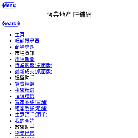
Menu
恆業地產 旺鋪網
Search
主頁
旺舖搜尋器
商場專區
市場資訊
市場新聞
恆業週報(桌面版)
最新成交(桌面版)
搵盤助手
買賣精選
租盤精選
頂讓精選
買家委託(買舖)
租客委託(租舖)
生意頂手(頂手)
我的查詢
放盤助手
物業出售