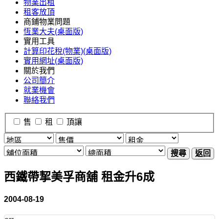
物業出租
租客放頂
商鋪物業問題
恆業大夫(桌面版)
實用工具
計算印花稅(物業)(桌面版)
實用網址(桌面版)
關於我們
公司簡介
就業機會
聯絡我們
售
租
頂讓
搜尋
返回
西鐵帶挈美孚商舖 租金升6成
2004-08-19