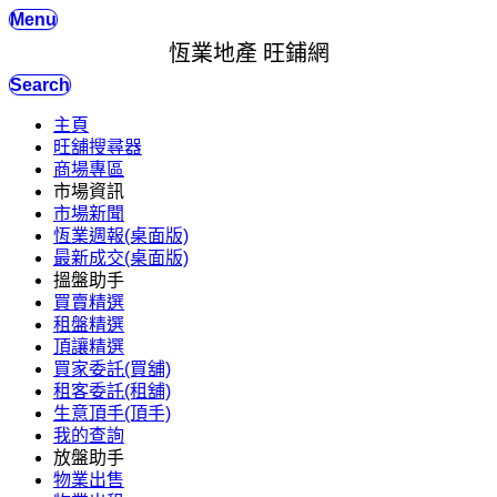
Menu
恆業地產 旺鋪網
Search
主頁
旺舖搜尋器
商場專區
市場資訊
市場新聞
恆業週報(桌面版)
最新成交(桌面版)
搵盤助手
買賣精選
租盤精選
頂讓精選
買家委託(買舖)
租客委託(租舖)
生意頂手(頂手)
我的查詢
放盤助手
物業出售