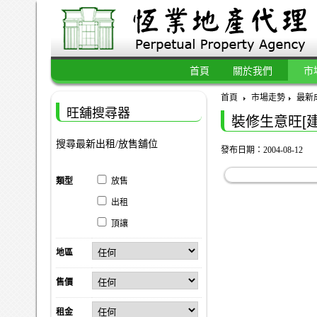
首頁
關於我們
市
首頁
市場走勢
最新
旺舖搜尋器
裝修生意旺[
搜尋最新出租/放售舖位
發布日期：2004-08-12
類型
放售
出租
頂讓
地區
售價
租金