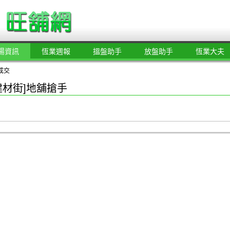
場資訊
恆業週報
搵盤助手
放盤助手
恆業大夫
成交
建材街]地舖搶手