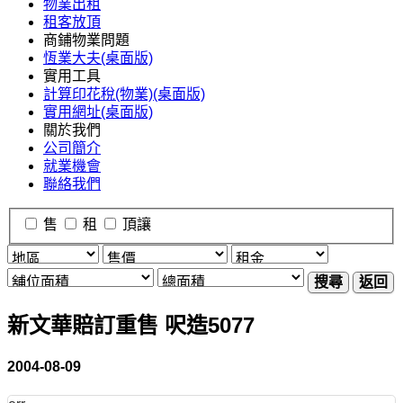
物業出租
租客放頂
商鋪物業問題
恆業大夫(桌面版)
實用工具
計算印花稅(物業)(桌面版)
實用網址(桌面版)
關於我們
公司簡介
就業機會
聯絡我們
售
租
頂讓
搜尋
返回
新文華賠訂重售 呎造5077
2004-08-09