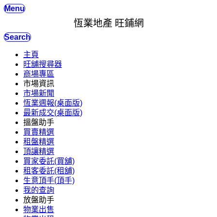
Menu
恆業地產 旺鋪網
Search
主頁
旺舖搜尋器
商場專區
市場資訊
市場新聞
恆業週報(桌面版)
最新成交(桌面版)
搵盤助手
買賣精選
租盤精選
頂讓精選
買家委託(買舖)
租客委託(租舖)
生意頂手(頂手)
我的查詢
放盤助手
物業出售