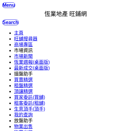
Menu
恆業地產 旺鋪網
Search
主頁
旺舖搜尋器
商場專區
市場資訊
市場新聞
恆業週報(桌面版)
最新成交(桌面版)
搵盤助手
買賣精選
租盤精選
頂讓精選
買家委託(買舖)
租客委託(租舖)
生意頂手(頂手)
我的查詢
放盤助手
物業出售