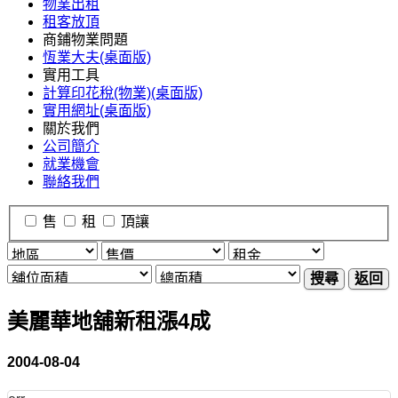
物業出租
租客放頂
商鋪物業問題
恆業大夫(桌面版)
實用工具
計算印花稅(物業)(桌面版)
實用網址(桌面版)
關於我們
公司簡介
就業機會
聯絡我們
售
租
頂讓
搜尋
返回
美麗華地舖新租漲4成
2004-08-04