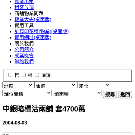
物業出租
租客放頂
商鋪物業問題
恆業大夫(桌面版)
實用工具
計算印花稅(物業)(桌面版)
實用網址(桌面版)
關於我們
公司簡介
就業機會
聯絡我們
售
租
頂讓
搜尋
返回
中銀暗標沽兩舖 套4700萬
2004-08-03