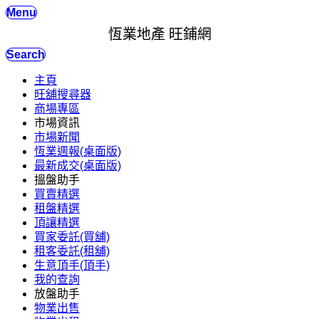
Menu
恆業地產 旺鋪網
Search
主頁
旺舖搜尋器
商場專區
市場資訊
市場新聞
恆業週報(桌面版)
最新成交(桌面版)
搵盤助手
買賣精選
租盤精選
頂讓精選
買家委託(買舖)
租客委託(租舖)
生意頂手(頂手)
我的查詢
放盤助手
物業出售