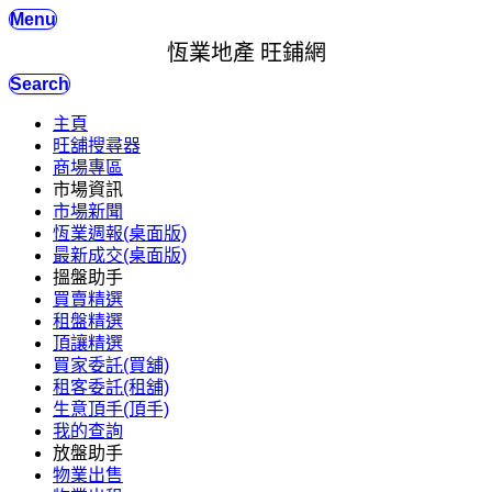
Menu
恆業地產 旺鋪網
Search
主頁
旺舖搜尋器
商場專區
市場資訊
市場新聞
恆業週報(桌面版)
最新成交(桌面版)
搵盤助手
買賣精選
租盤精選
頂讓精選
買家委託(買舖)
租客委託(租舖)
生意頂手(頂手)
我的查詢
放盤助手
物業出售