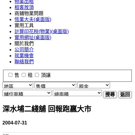
物業出租
租客放頂
商鋪物業問題
恆業大夫(桌面版)
實用工具
計算印花稅(物業)(桌面版)
實用網址(桌面版)
關於我們
公司簡介
就業機會
聯絡我們
售
租
頂讓
搜尋
返回
深水埔二綫舖 回報跑嬴大市
2004-07-31