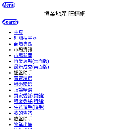
Menu
恆業地產 旺鋪網
Search
主頁
旺舖搜尋器
商場專區
市場資訊
市場新聞
恆業週報(桌面版)
最新成交(桌面版)
搵盤助手
買賣精選
租盤精選
頂讓精選
買家委託(買舖)
租客委託(租舖)
生意頂手(頂手)
我的查詢
放盤助手
物業出售