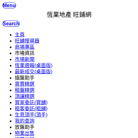
Menu
恆業地產 旺鋪網
Search
主頁
旺舖搜尋器
商場專區
市場資訊
市場新聞
恆業週報(桌面版)
最新成交(桌面版)
搵盤助手
買賣精選
租盤精選
頂讓精選
買家委託(買舖)
租客委託(租舖)
生意頂手(頂手)
我的查詢
放盤助手
物業出售