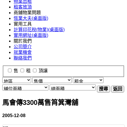
物業出租
租客放頂
商鋪物業問題
恆業大夫(桌面版)
實用工具
計算印花稅(物業)(桌面版)
實用網址(桌面版)
關於我們
公司簡介
就業機會
聯絡我們
售
租
頂讓
搜尋
返回
馬會傳3300萬售筲箕灣舖
2005-12-08