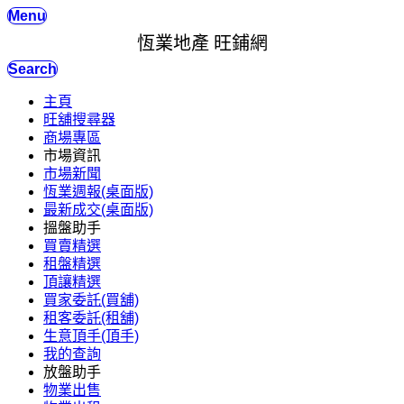
Menu
恆業地產 旺鋪網
Search
主頁
旺舖搜尋器
商場專區
市場資訊
市場新聞
恆業週報(桌面版)
最新成交(桌面版)
搵盤助手
買賣精選
租盤精選
頂讓精選
買家委託(買舖)
租客委託(租舖)
生意頂手(頂手)
我的查詢
放盤助手
物業出售