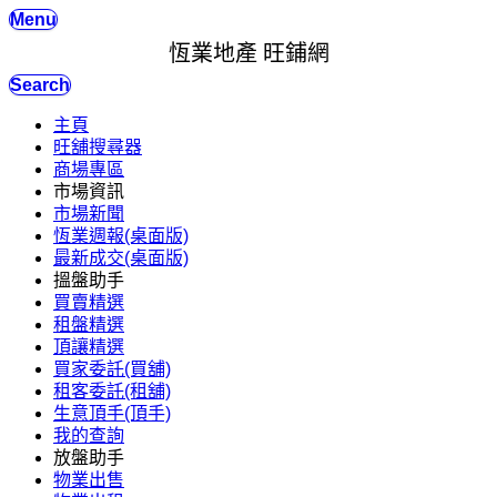
Menu
恆業地產 旺鋪網
Search
主頁
旺舖搜尋器
商場專區
市場資訊
市場新聞
恆業週報(桌面版)
最新成交(桌面版)
搵盤助手
買賣精選
租盤精選
頂讓精選
買家委託(買舖)
租客委託(租舖)
生意頂手(頂手)
我的查詢
放盤助手
物業出售