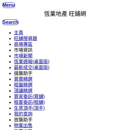
Menu
恆業地產 旺鋪網
Search
主頁
旺舖搜尋器
商場專區
市場資訊
市場新聞
恆業週報(桌面版)
最新成交(桌面版)
搵盤助手
買賣精選
租盤精選
頂讓精選
買家委託(買舖)
租客委託(租舖)
生意頂手(頂手)
我的查詢
放盤助手
物業出售