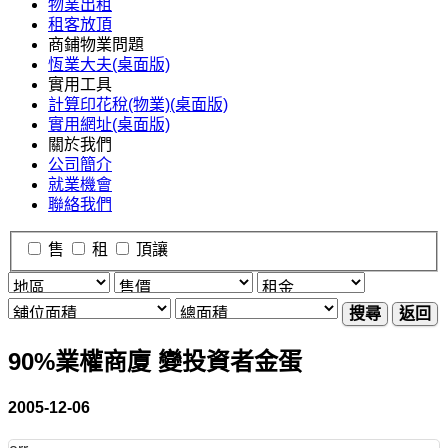
物業出租
租客放頂
商鋪物業問題
恆業大夫(桌面版)
實用工具
計算印花稅(物業)(桌面版)
實用網址(桌面版)
關於我們
公司簡介
就業機會
聯絡我們
售
租
頂讓
搜尋
返回
90%業權商廈 變投資者金蛋
2005-12-06