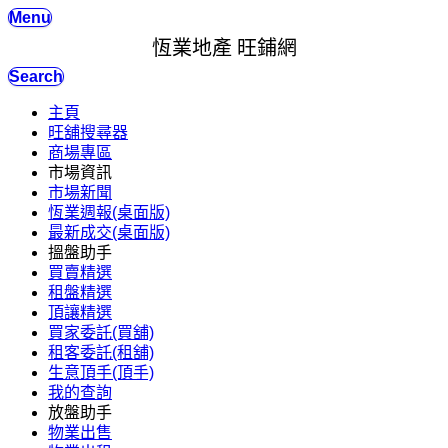
Menu
恆業地產 旺鋪網
Search
主頁
旺舖搜尋器
商場專區
市場資訊
市場新聞
恆業週報(桌面版)
最新成交(桌面版)
搵盤助手
買賣精選
租盤精選
頂讓精選
買家委託(買舖)
租客委託(租舖)
生意頂手(頂手)
我的查詢
放盤助手
物業出售