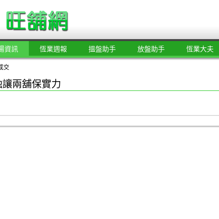
場資訊
恆業週報
搵盤助手
放盤助手
恆業大夫
成交
蝕讓兩舖保實力