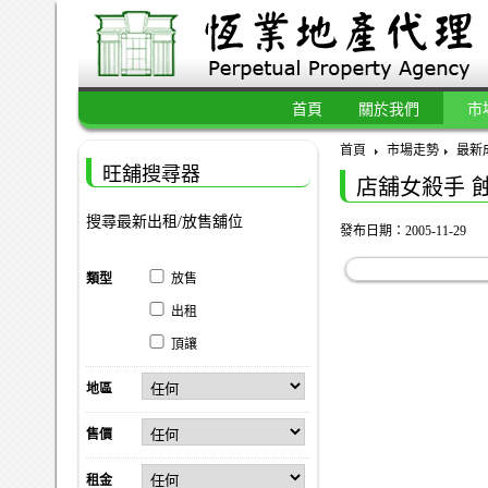
首頁
關於我們
市
首頁
市場走勢
最新
旺舖搜尋器
店舖女殺手 
搜尋最新出租/放售舖位
發布日期：2005-11-29
類型
放售
出租
頂讓
地區
售價
租金