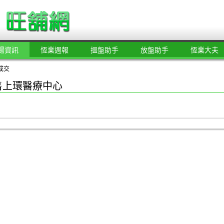
場資訊
恆業週報
搵盤助手
放盤助手
恆業大夫
成交
售上環醫療中心